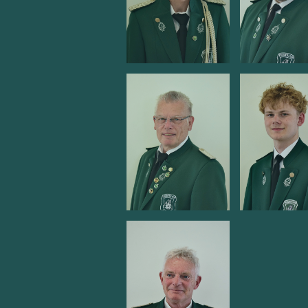
Stabführung
Flötist
Stadler
Ingenhaag
Annette
Marc
Flötist
Trommler
Roitzheim
Paul Krann
Klaus