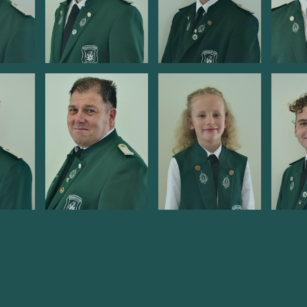
große Pauke
Flötist
Pauk
Beck
Peter Jordan
Florian Bögel
Hen
Sas
Flötist/Lyra
kleine Becken
Flötis
ich
Dirk Kautz
Anna Jordan
Ing
Leo