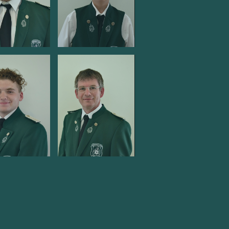
e
kleine Pauke
en/große
Breuer
Maximilian
richs
Florian
cha
t
Lyra
enhaag
Wisskirchen
nard
Volker