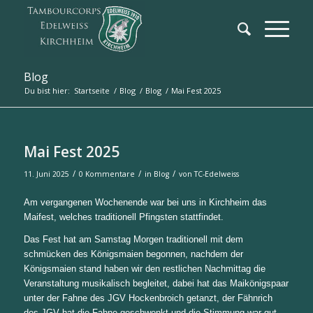
Blog
Du bist hier:
Startseite
/
Blog
/
Blog
/
Mai Fest 2025
Mai Fest 2025
/
/
/
11. Juni 2025
0 Kommentare
in
Blog
von
TC-Edelweiss
Am vergangenen Wochenende war bei uns in Kirchheim das
Maifest, welches traditionell Pfingsten stattfindet.
Das Fest hat am Samstag Morgen traditionell mit dem
schmücken des Königsmaien begonnen, nachdem der
Königsmaien stand haben wir den restlichen Nachmittag die
Veranstaltung musikalisch begleitet, dabei hat das Maikönigspaar
unter der Fahne des JGV Hockenbroich getanzt, der Fähnrich
des JGV hat die Fahne geschwenkt und die Stimmung war gut.