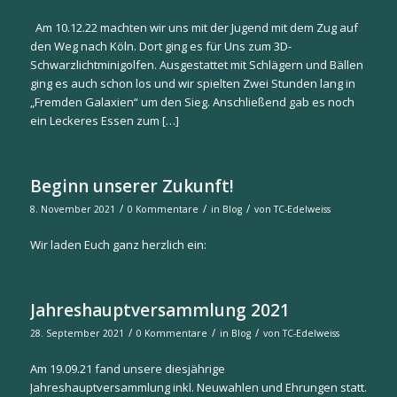
Am 10.12.22 machten wir uns mit der Jugend mit dem Zug auf
den Weg nach Köln. Dort ging es für Uns zum 3D-
Schwarzlichtminigolfen. Ausgestattet mit Schlägern und Bällen
ging es auch schon los und wir spielten Zwei Stunden lang in
„Fremden Galaxien“ um den Sieg. Anschließend gab es noch
ein Leckeres Essen zum […]
Beginn unserer Zukunft!
/
/
/
8. November 2021
0 Kommentare
in
Blog
von
TC-Edelweiss
Wir laden Euch ganz herzlich ein:
Jahreshauptversammlung 2021
/
/
/
28. September 2021
0 Kommentare
in
Blog
von
TC-Edelweiss
Am 19.09.21 fand unsere diesjährige
Jahreshauptversammlung inkl. Neuwahlen und Ehrungen statt.