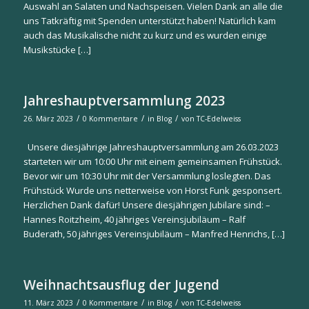
Auswahl an Salaten und Nachspeisen. Vielen Dank an alle die
uns Tatkräftig mit Spenden unterstützt haben! Natürlich kam
auch das Musikalische nicht zu kurz und es wurden einige
Musikstücke […]
Jahreshauptversammlung 2023
/
/
/
26. März 2023
0 Kommentare
in
Blog
von
TC-Edelweiss
Unsere diesjährige Jahreshauptversammlung am 26.03.2023
starteten wir um 10:00 Uhr mit einem gemeinsamen Frühstück.
Bevor wir um 10:30 Uhr mit der Versammlung loslegten. Das
Frühstück Wurde uns netterweise von Horst Funk gesponsert.
Herzlichen Dank dafür! Unsere diesjährigen Jubilare sind: –
Hannes Roitzheim, 40 jähriges Vereinsjubiläum – Ralf
Buderath, 50 jähriges Vereinsjubiläum – Manfred Henrichs, […]
Weihnachtsausflug der Jugend
/
/
/
11. März 2023
0 Kommentare
in
Blog
von
TC-Edelweiss