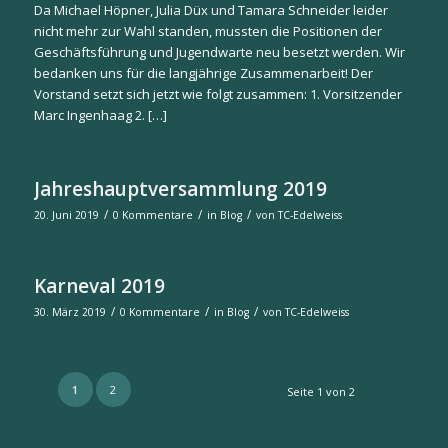
Da Michael Höpner, Julia Düx und Tamara Schneider leider
nicht mehr zur Wahl standen, mussten die Positionen der
Geschäftsführung und Jugendwarte neu besetzt werden. Wir
bedanken uns für die langjährige Zusammenarbeit! Der
Vorstand setzt sich jetzt wie folgt zusammen: 1. Vorsitzender
Marc Ingenhaag 2. […]
Jahreshauptversammlung 2019
/
/
/
20. Juni 2019
0 Kommentare
in
Blog
von
TC-Edelweiss
Karneval 2019
/
/
/
30. März 2019
0 Kommentare
in
Blog
von
TC-Edelweiss
1
2
Seite 1 von 2