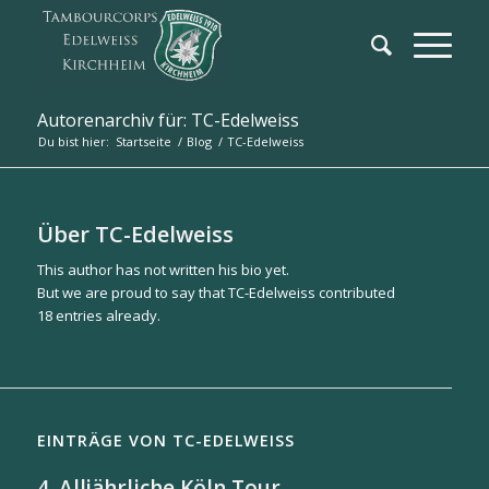
Autorenarchiv für: TC-Edelweiss
Du bist hier:
Startseite
/
Blog
/
TC-Edelweiss
Über
TC-Edelweiss
This author has not written his bio yet.
But we are proud to say that
TC-Edelweiss
contributed
18 entries already.
EINTRÄGE VON TC-EDELWEISS
4. Alljährliche Köln Tour